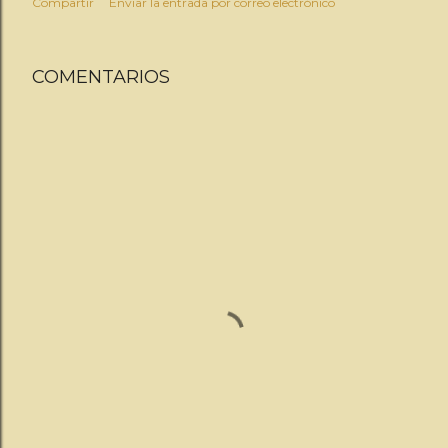
Compartir
Enviar la entrada por correo electrónico
COMENTARIOS