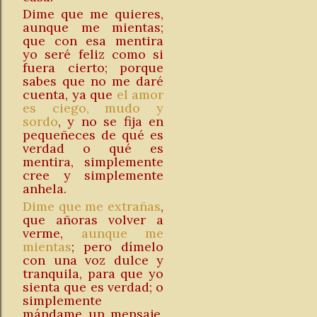
Dime que me quieres,
aunque me mientas;
que con esa mentira
yo seré feliz como si
fuera cierto; porque
sabes que no me daré
cuenta, ya que
el amor
es ciego, mudo y
sordo
, y no se fija en
pequeñeces de qué es
verdad o qué es
mentira, simplemente
cree y simplemente
anhela.
Dime que me extrañas
,
que añoras volver a
verme,
aunque me
mientas
; pero dímelo
con una voz dulce y
tranquila, para que yo
sienta que es verdad; o
simplemente
mándame un mensaje,