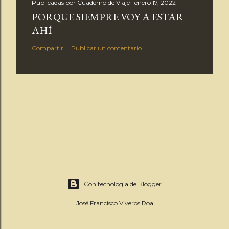
Publicadas por
Cuaderno de Viaje
enero 17, 2022
PORQUE SIEMPRE VOY A ESTAR
AHÍ
Compartir
Publicar un comentario
Con tecnología de Blogger
José Francisco Viveros Roa