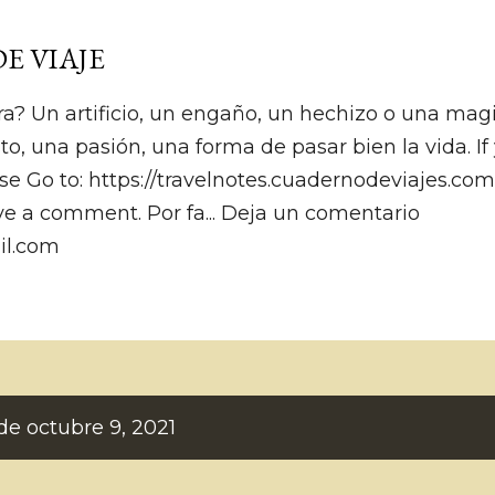
Ir al contenido principal
E VIAJE
ra? Un artificio, un engaño, un hechizo o una magia.
to, una pasión, una forma de pasar bien la vida. I
se Go to: https://travelnotes.cuadernodeviajes.co
ve a comment. Por fa... Deja un comentario
il.com
de octubre 9, 2021