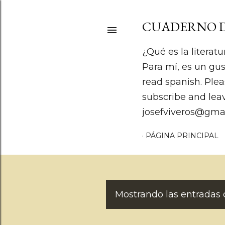
CUADERNO D
¿Qué es la literatu
Para mí, es un gus
read spanish. Plea
subscribe and lea
josefviveros@gma
PÁGINA PRINCIPAL
Mostrando las entradas 
E