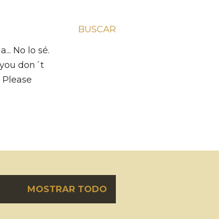
BUSCAR
.. No lo sé.
f you don´t
m Please
MOSTRAR TODO