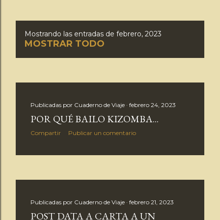
Mostrando las entradas de febrero, 2023
E
MOSTRAR TODO
n
t
r
Publicadas por
Cuaderno de Viaje
febrero 24, 2023
POR QUÉ BAILO KIZOMBA...
a
Compartir
Publicar un comentario
d
a
s
Publicadas por
Cuaderno de Viaje
febrero 21, 2023
POST DATA A CARTA A UN