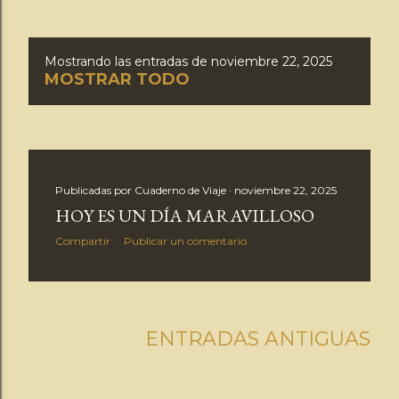
Mostrando las entradas de noviembre 22, 2025
E
MOSTRAR TODO
n
t
r
Publicadas por
Cuaderno de Viaje
noviembre 22, 2025
HOY ES UN DÍA MARAVILLOSO
a
Compartir
Publicar un comentario
d
a
ENTRADAS ANTIGUAS
s