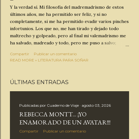
t
Y la verdad sí. Mi filosofía del madremadrismo de estos
r
últimos años, me ha permitido ser feliz, y si no
completamente, si me ha permitido evadir varios pinches
a
infortunios. Los que no, me han tirado y dejado todo
maltrecho y golpeado, pero al final mi valemadrismo me
d
ha salvado, madreado y todo, pero me puso a salvo;
porque en resumen, ya con la experiencia de tantos años,
a
Compartir
Publicar un comentario
puedo afirmar sin temor a equivocarme que, la vida no
READ MORE » LITERATURA PARA SOÑAR
está tan chida. Y mucho hago yo para sobrevivir con
s
optimismo. Hoy que cumplo 67 me doy cabal cuenta que
en unos años tendré 80... Y entonces sí, agárrate, porque
ÚLTIMAS ENTRADAS
habrá consecuencias cabronas; que ya las hay, pero las
paleo como puedo. ¡Ah! Pero me congratulo y me
aplaudo solito, porque he llegado hasta aquí sin daños
Publicadas por
Cuaderno de Viaje
agosto 03, 2026
mayores, para todo por lo que he pasado: dos temblores
REBECCA MONTT... ¡YO
mayores , una separación, cuatro cambios de trabajo,
ENAMORADO DE UN AVATAR!!!
multiples oficios de lo que sea, amantes que se van,
muchas que se quedan en promesas, accidentes
Compartir
Publicar un comentario
suavecitos y graves, en auto, en moto, en...