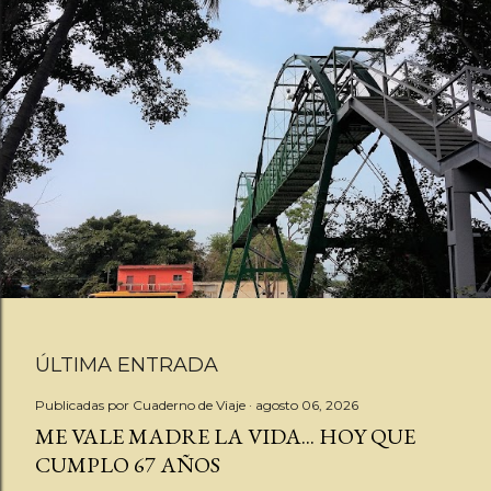
ÚLTIMA ENTRADA
E
Publicadas por
Cuaderno de Viaje
agosto 06, 2026
ME VALE MADRE LA VIDA... HOY QUE
n
CUMPLO 67 AÑOS