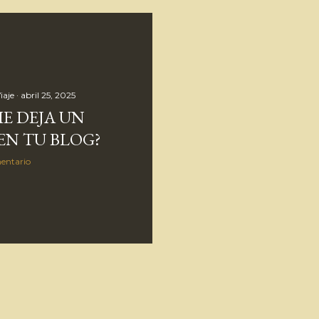
iaje
abril 25, 2025
E DEJA UN
N TU BLOG?
entario