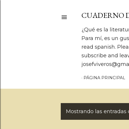
CUADERNO D
¿Qué es la literatu
Para mí, es un gus
read spanish. Plea
subscribe and lea
josefviveros@gma
PÁGINA PRINCIPAL
Mostrando las entradas d
E