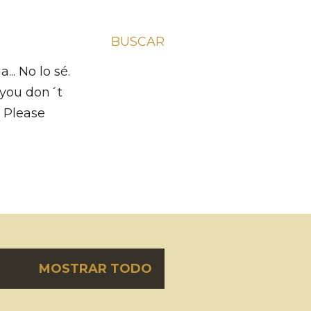
BUSCAR
.. No lo sé.
f you don´t
m Please
MOSTRAR TODO