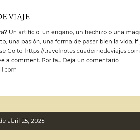
Ir al contenido principal
E VIAJE
ra? Un artificio, un engaño, un hechizo o una magia.
to, una pasión, una forma de pasar bien la vida. I
se Go to: https://travelnotes.cuadernodeviajes.co
ve a comment. Por fa... Deja un comentario
il.com
e abril 25, 2025