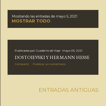
Mostrando las entradas de mayo 5, 2021
E
MOSTRAR TODO
n
t
r
Publicadas por
Cuaderno de Viaje
mayo 05, 2021
DOSTOIEVSKI Y HERMANN HESSE
a
Compartir
Publicar un comentario
d
a
ENTRADAS ANTIGUAS
s