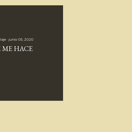
iaje
junio 05, 2020
SE ME HACE