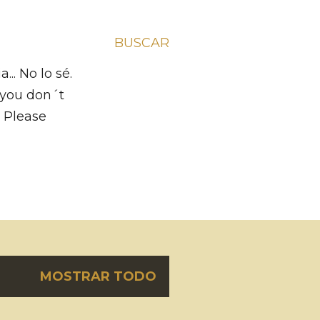
BUSCAR
.. No lo sé.
f you don´t
m Please
MOSTRAR TODO