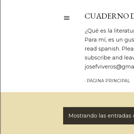
CUADERNO D
¿Qué es la literatu
Para mí, es un gus
read spanish. Plea
subscribe and lea
josefviveros@gma
PÁGINA PRINCIPAL
Mostrando las entradas 
E