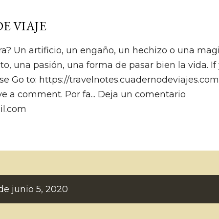
Ir al contenido principal
E VIAJE
ra? Un artificio, un engaño, un hechizo o una magia.
to, una pasión, una forma de pasar bien la vida. I
se Go to: https://travelnotes.cuadernodeviajes.co
ve a comment. Por fa... Deja un comentario
il.com
de junio 5, 2020