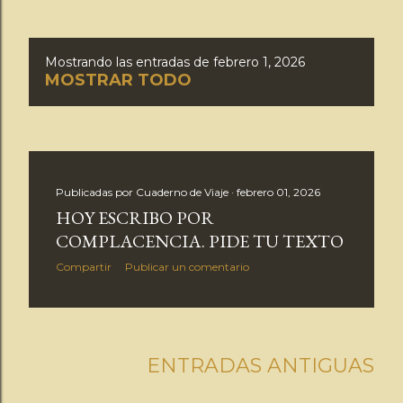
Mostrando las entradas de febrero 1, 2026
E
MOSTRAR TODO
n
t
r
Publicadas por
Cuaderno de Viaje
febrero 01, 2026
HOY ESCRIBO POR
a
COMPLACENCIA. PIDE TU TEXTO
d
Compartir
Publicar un comentario
a
s
ENTRADAS ANTIGUAS