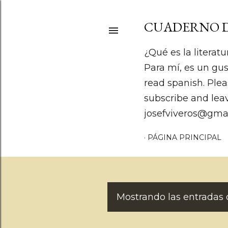
CUADERNO D
¿Qué es la literatu
Para mí, es un gus
read spanish. Plea
subscribe and lea
josefviveros@gma
PÁGINA PRINCIPAL
Mostrando las entradas 
E