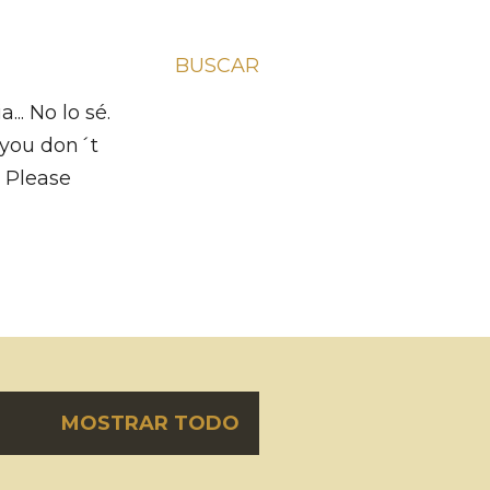
BUSCAR
.. No lo sé.
f you don´t
m Please
MOSTRAR TODO