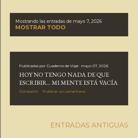
Mostrando las entradas de mayo 7, 2026
E
MOSTRAR TODO
n
t
r
Publicadas por
Cuaderno de Viaje
mayo 07, 2026
HOY NO TENGO NADA DE QUE
a
ESCRIBIR... MI MENTE ESTÁ VACÍA
d
Compartir
Publicar un comentario
a
s
ENTRADAS ANTIGUAS