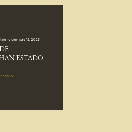
iaje
diciembre 15, 2025
 DE
E HAN ESTADO
entario