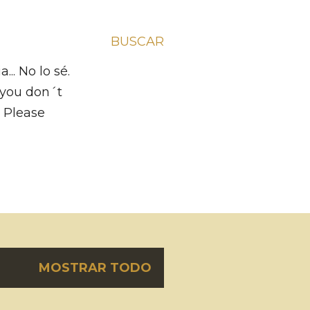
BUSCAR
.. No lo sé.
f you don´t
m Please
MOSTRAR TODO