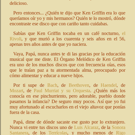
delicioso.
Pero entonces... ¿Quién te dijo que Ken Griffin era lo que
queríamos oír yo y mis hermanos? Quién te lo mostró, dónde
encontraste ese disco que con cariño tanto cuidabas.
Sabías que Ken Griffin tocaba en un café nocturno,
el
Rivoli
, y que murió a los cuarenta y seis años en el 56,
apenas tres años antes de que yo naciera.
Vaya, Papá, nunca antes te di las gracias por la educación
musical que me diste. El Órgano Melódico de Ken Griffin
era uno de los muchos discos que con frecuencia oías, esos
que le traían paz a tu atormentada alma, preocupado por
cómo alimentar y educar a nueve hijos.
Por ti supe de
Bach
, de
Beethoven
, de
Haendel
, de
Mozart
, de
Paul Murriat y su Orquesta
. ¿Quién más los
conocía en ese pinchurriento, pero adorable, pueblo donde
pasamos la infancia? De seguro muy pocos. Así que yo fui
muy afortunado al escucharlos en el viejo altavoz que ponías
fuera de la casa.
Papá, dime de dónde sacaste ese gusto por lo extranjero.
Nunca vi entre tus discos uno de
Luis Alcaraz
, de la
Sonora
Santanera
, de los
Terrícolas
, y mucho menos de
Rigo