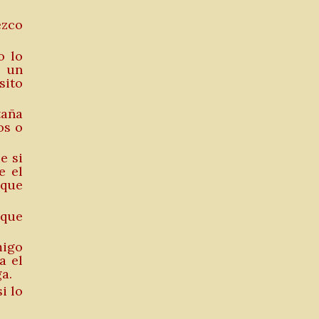
ezco
o lo
o un
sito
taña
os o
e si
e el
 que
nque
migo
a el
a.
i lo