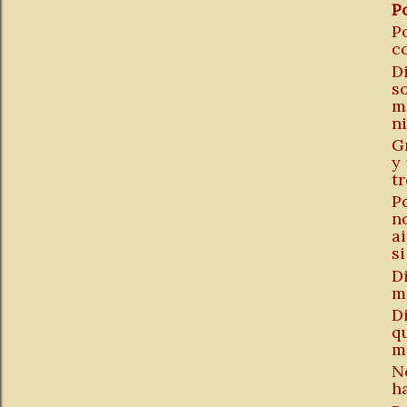
P
P
c
D
s
m
ni
G
y
t
P
n
ai
s
D
m
D
q
m
N
h