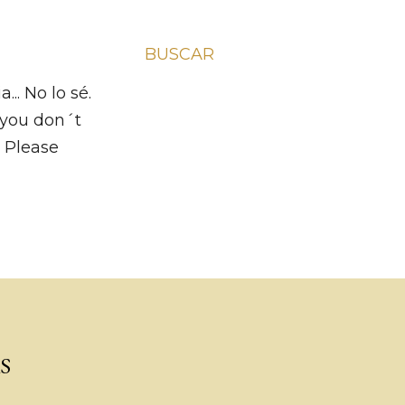
BUSCAR
.. No lo sé.
f you don´t
m Please
S