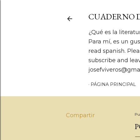
CUADERNO D
¿Qué es la literatu
Para mí, es un gus
read spanish. Plea
subscribe and lea
josefviveros@gma
PÁGINA PRINCIPAL
Compartir
Pu
P