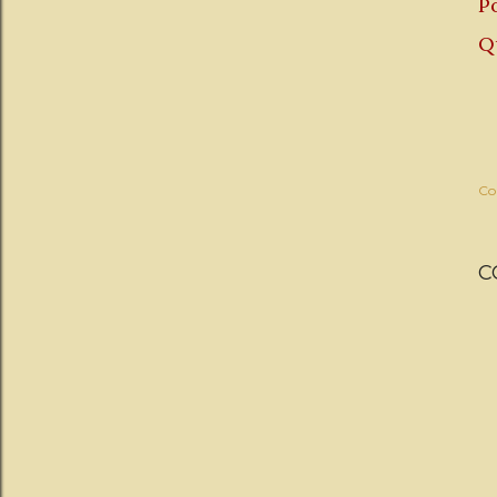
P
Q
Co
C