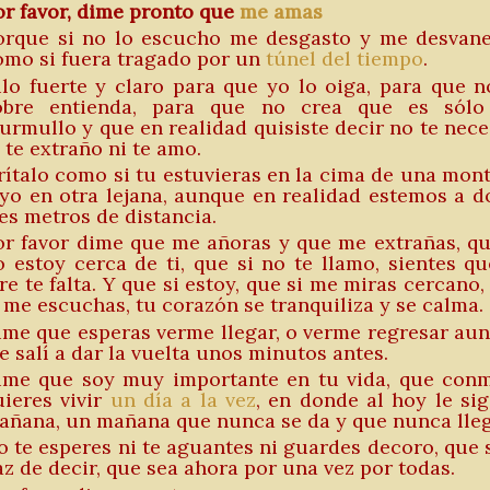
or favor, dime pronto que
me amas
orque si no lo escucho me desgasto y me desvan
omo si fuera tragado por un
túnel del tiempo
.
ilo fuerte y claro para que yo lo oiga, para que n
obre entienda, para que no crea que es sól
urmullo y que en realidad quisiste decir no te nece
 te extraño ni te amo.
rítalo como si tu estuvieras en la cima de una mon
 yo en otra lejana, aunque en realidad estemos a d
res metros de distancia.
or favor dime que me añoras y que me extrañas, qu
o estoy cerca de ti, que si no te llamo, sientes qu
re te falta. Y que si estoy, que si me miras cercano,
i me escuchas, tu corazón se tranquiliza y se calma.
ime que esperas verme llegar, o verme regresar au
e salí a dar la vuelta unos minutos antes.
ime que soy muy importante en tu vida, que con
uieres vivir
un día a la vez
, en donde al hoy le sig
añana, un mañana que nunca se da y que nunca lleg
o te esperes ni te aguantes ni guardes decoro, que s
az de decir, que sea ahora por una vez por todas.