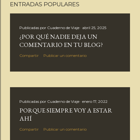
ENTRADAS POPULARES
u
b
l
Publicadas por
Cuaderno de Viaje
abril 25, 2025
i
¿POR QUÉ NADIE DEJA UN
c
COMENTARIO EN TU BLOG?
a
Compartir
Publicar un comentario
r
u
n
c
o
Publicadas por
Cuaderno de Viaje
enero 17, 2022
m
PORQUE SIEMPRE VOY A ESTAR
e
AHÍ
n
Compartir
Publicar un comentario
t