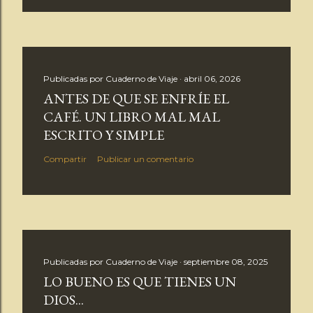
a
r
i
o
Publicadas por
Cuaderno de Viaje
abril 06, 2026
ANTES DE QUE SE ENFRÍE EL
CAFÉ. UN LIBRO MAL MAL
ESCRITO Y SIMPLE
Compartir
Publicar un comentario
Publicadas por
Cuaderno de Viaje
septiembre 08, 2025
LO BUENO ES QUE TIENES UN
DIOS...