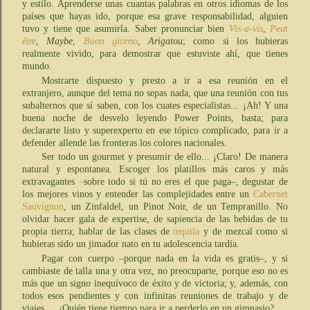
y estilo. Aprenderse unas cuantas palabras en otros idiomas de los
países que hayas ido, porque esa grave responsabilidad, alguien
tuvo y tiene que asumirla. Saber pronunciar bien
Vis-a-vis
,
Peut
être
,
Maybe
,
Buon giorno
,
Arigatou
; como si los hubieras
realmente vivido, para demostrar que estuviste ahí, que tienes
mundo.
Mostrarte dispuesto y presto a ir a esa reunión en el
extranjero, aunque del tema no sepas nada, que una reunión con tus
subalternos que sí saben, con los cuates especialistas... ¡Ah! Y una
buena noche de desvelo leyendo Power Points, basta; para
declararte listo y superexperto en ese tópico complicado, para ir a
defender allende las fronteras los colores nacionales.
Ser todo un gourmet y presumir de ello... ¡Claro! De manera
natural y espontanea. Escoger los platillos más caros y más
extravagantes
–
sobre todo si tú no eres el que paga–, degustar de
los mejores vinos y entender las complejidades entre un
Cabernet
Sauvignon
, un Zinfaldel, un Pinot Noir, de un Tempranillo. No
olvidar hacer gala de expertise, de sapiencia de las bebidas de tu
propia tierra; hablar de las clases de
tequila
y de mezcal como si
hubieras sido un jimador nato en tu adolescencia tardía.
Pagar con cuerpo –porque nada en la vida es gratis–, y si
cambiaste de talla una y otra vez, no preocuparte, porque eso no es
más que un signo inequívoco de éxito y de victoria; y, además, con
todos esos pendientes y con infinitas reuniones de trabajo y de
viajes...
¿Quién tiene tiempo para ir a perderlo en un gimnasio?