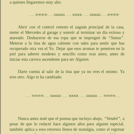
a quienes llegaremos muy alto.
…. ∞∞∞∞…. ɷɷɷɷ …. ϰϰϰϰ …. ɷɷɷɷ…. ∞∞∞∞
Abrir con el control remoto el zaguán principal de la casa,
meter el Mercedes al garage y sonreír al terminar un día exitoso y
atareado. Deshacerse de esa ropa que se impregnó de
“Status”
.
Meterse a la tina de agua caliente con sales para sentir que has
recuperado otra vez el Yo. Dejar que esos aromas te penetren en la
piel para saberte modesto y sencillo como eras antes, antes de
iniciar esta carrera ascendente para ser
Alguien
.
Darte cuenta al salir de la tina que ya no eres el mismo. Ya
eres otro. Algo te ha cambiado.
…. ∞∞∞∞…. ɷɷɷɷ …. ϰϰϰϰ …. ɷɷɷɷ…. ∞∞∞∞….
Nunca antes noté que el poema que incluyo abajo,
“Vendré”
, a
pesar de que lo redacté hace algunos años para alguien especial,
también aplica a esos retornos llenos de nostalgia, como el regresar