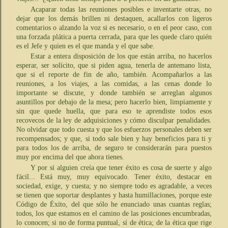
Acaparar todas las reuniones posibles e inventarte otras, no
dejar que los demás brillen ni destaquen, acallarlos con ligeros
comentarios o alzando la voz si es necesario, o en el peor caso, con
una forzada plática a puerta cerrada, para que les quede claro quién
es el Jefe y quien es el que manda y el que sabe.
Estar a entera disposición de los que están arriba, no hacerlos
esperar, ser solícito, que si piden agua, tenerla de antemano lista,
que si el reporte de fin de año, también. Acompañarlos a las
reuniones, a los viajes, a las comidas, a las cenas donde lo
importante se discute, y donde también se arreglan algunos
asuntillos por debajo de la mesa; pero hacerlo bien, limpiamente y
sin que quede huella, que para eso te aprendiste todos esos
recovecos de la ley de adquisiciones y cómo disculpar penalidades.
No olvidar que todo cuesta y que los esfuerzos personales deben ser
recompensados; y que, si todo sale bien y hay beneficios para ti y
para todos los de arriba, de seguro te considerarán para puestos
muy por encima del que ahora tienes.
Y por si alguien creía que tener éxito es cosa de suerte y algo
fácil... Está muy, muy equivocado. Tener éxito, destacar en
sociedad, exige, y cuesta; y no siempre todo es agradable, a veces
se tienen que soportar desplantes y hasta humillaciones, porque este
Código de Éxito, del que sólo he enunciado unas cuantas reglas;
todos, los que estamos en el camino de las posiciones encumbradas,
lo conocen; si no de forma puntual, sí de ética; de la ética que rige