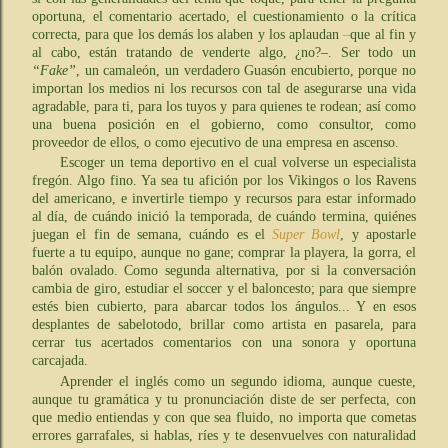
oportuna, el comentario acertado, el cuestionamiento o la crítica
correcta, para que los demás los alaben y los aplaudan
–
que al fin y
al cabo, están tratando de venderte algo, ¿no?–. Ser todo un
“Fake”
, un camaleón, un verdadero Guasón encubierto, porque no
importan los medios ni los recursos con tal de asegurarse una vida
agradable, para ti, para los tuyos y para quienes te rodean; así como
una buena posición en el gobierno, como consultor, como
proveedor de ellos, o como ejecutivo de una empresa en ascenso.
Escoger un tema deportivo en el cual volverse un especialista
fregón. Algo fino. Ya sea tu afición por los Vikingos o los Ravens
del americano, e invertirle tiempo y recursos para estar informado
al día, de cuándo inició la temporada, de cuándo termina, quiénes
juegan el fin de semana, cuándo es el
Super Bowl
, y apostarle
fuerte a tu equipo, aunque no gane; comprar la playera, la gorra, el
balón ovalado. Como segunda alternativa, por si la conversación
cambia de giro, estudiar el soccer y el baloncesto; para que siempre
estés bien cubierto, para abarcar todos los ángulos... Y en esos
desplantes de sabelotodo, brillar como artista en pasarela, para
cerrar tus acertados comentarios con una sonora y oportuna
carcajada.
Aprender el inglés como un segundo idioma, aunque cueste,
aunque tu gramática y tu pronunciación diste de ser perfecta, con
que medio entiendas y con que sea fluido, no importa que cometas
errores garrafales, si hablas, ríes y te desenvuelves con naturalidad