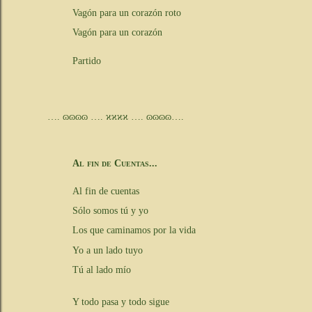
Vagón para un corazón roto
Vagón para un corazón
Partido
…. ɷɷɷɷ …. ϰϰϰϰ …. ɷɷɷɷ….
Al fin de Cuentas...
Al fin de cuentas
Sólo somos tú y yo
Los que caminamos por la vida
Yo a un lado tuyo
Tú al lado mío
Y todo pasa y todo sigue