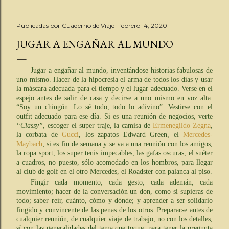
Publicadas por
Cuaderno de Viaje
febrero 14, 2020
JUGAR A ENGAÑAR AL MUNDO
Jugar a engañar al mundo, inventándose historias fabulosas de
uno mismo. Hacer de la hipocresía el arma de todos los días y usar
la máscara adecuada para el tiempo y el lugar adecuado. Verse en el
espejo antes de salir de casa y decirse a uno mismo en voz alta:
“Soy un chingón. Lo sé todo, todo lo adivino”. Vestirse con el
outfit adecuado para ese día. Si es una reunión de negocios, verte
“Classy”
, escoger el super traje, la camisa de
Ermenegildo Zegna
,
la corbata de
Gucci
, los zapatos Edward Green, el
Mercedes-
Maybach
; si es fin de semana y se va a una reunión con los amigos,
la ropa sport, los super tenis impecables, las gafas oscuras, el suéter
a cuadros, no puesto, sólo acomodado en los hombros, para llegar
al club de golf en el otro Mercedes, el Roadster con palanca al piso.
Fingir cada momento, cada gesto, cada ademán, cada
movimiento; hacer de la conversación un don, como si supieras de
todo; saber reír, cuánto, cómo y dónde; y aprender a ser solidario
fingido y convincente de las penas de los otros. Prepararse antes de
cualquier reunión, de cualquier viaje de trabajo, no con los detalles,
sí con las generalidades del tema que toque, para tener la pregunta