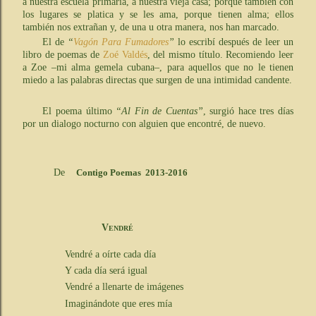
a nuestra escuela primaria, a nuestra vieja casa; porque también con
los lugares se platica y se les ama, porque tienen alma; ellos
también nos extrañan y, de una u otra manera, nos han marcado.
El de
“
Vagón Para Fumadores
”
lo escribí después de leer un
libro de poemas de
Zoé Valdés
, del mismo título. Recomiendo leer
a Zoe –mi alma gemela cubana–, para aquellos que no le tienen
miedo a las palabras directas que surgen de una intimidad candente.
El poema último
“Al Fin de Cuentas”
, surgió hace tres días
por un dialogo nocturno con alguien que encontré, de nuevo.
De
Contigo Poemas
2013-2016
Vendré
Vendré a oírte cada día
Y cada día será igual
Vendré a llenarte de imágenes
Imaginándote que eres mía