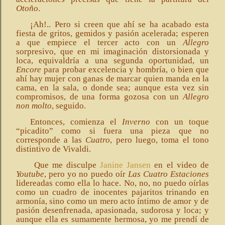
Otoño
.
¡Ah!.. Pero si creen que ahí se ha acabado esta
fiesta de gritos, gemidos y pasión acelerada; esperen
a que empiece el tercer acto con un
Allegro
sorpresivo, que en mi imaginación distorsionada y
loca, equivaldría a una segunda oportunidad, un
Encore
para probar excelencia y hombría, o bien que
ahí hay mujer con ganas de marcar quien manda en la
cama, en la sala, o donde sea; aunque esta vez sin
compromisos, de una forma gozosa con un
Allegro
non molto
, seguido.
Entonces, comienza el
Inverno
con un toque
“picadito” como si fuera una pieza que no
corresponde a las
Cuatro
, pero luego, toma el tono
distintivo de Vivaldi.
Que me disculpe
Janine Jansen
en el video de
Youtube
, pero yo no puedo oír
Las Cuatro Estaciones
lidereadas como ella lo hace. No, no, no puedo oírlas
como un cuadro de inocentes pajaritos trinando en
armonía, sino como un mero acto íntimo de amor y de
pasión desenfrenada, apasionada, sudorosa y loca; y
aunque ella es sumamente hermosa, yo me prendí de