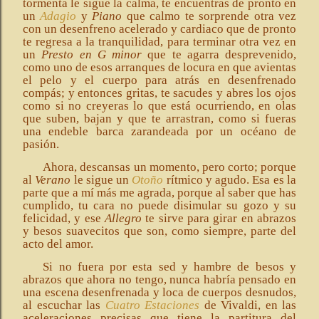
tormenta le sigue la calma, te encuentras de pronto en
un
Adagio
y
Piano
que calmo te sorprende otra vez
con un desenfreno acelerado y cardiaco que de pronto
te regresa a la tranquilidad, para terminar otra vez en
un
Presto en G minor
que te agarra desprevenido,
como uno de esos arranques de locura en que avientas
el pelo y el cuerpo para atrás en desenfrenado
compás; y entonces gritas, te sacudes y abres los ojos
como si no creyeras lo que está ocurriendo, en olas
que suben, bajan y que te arrastran, como si fueras
una endeble barca zarandeada por un océano de
pasión.
Ahora, descansas un momento, pero corto; porque
al
Verano
le sigue un
Otoño
rítmico y agudo. Esa es la
parte que a mí más me agrada, porque al saber que has
cumplido, tu cara no puede disimular su gozo y su
felicidad, y ese
Allegro
te sirve para girar en abrazos
y besos suavecitos que son, como siempre, parte del
acto del amor.
Si no fuera por esta sed y hambre de besos y
abrazos que ahora no tengo, nunca habría pensado en
una escena desenfrenada y loca de cuerpos desnudos,
al escuchar las
Cuatro Estaciones
de Vivaldi, en las
aceleraciones precisas que tiene la partitura del