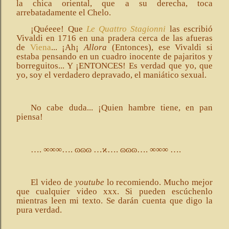
la chica oriental, que a su derecha, toca
arrebatadamente el Chelo.
¡Quéeee! Que
Le Quattro Stagionni
las escribió
Vivaldi en 1716 en una pradera cerca de las afueras
de
Viena
... ¡Ah¡
Allora
(Entonces), ese Vivaldi si
estaba pensando en un cuadro inocente de pajaritos y
borreguitos... Y ¡ENTONCES! Es verdad que yo, que
yo, soy el verdadero depravado, el maniático sexual.
No cabe duda... ¡Quien hambre tiene, en pan
piensa!
…. ∞∞∞…. ɷɷɷ …ϰ…. ɷɷɷ…. ∞∞∞ ….
El video de
youtube
lo recomiendo. Mucho mejor
que cualquier video xxx. Si pueden escúchenlo
mientras leen mi texto. Se darán cuenta que digo la
pura verdad.