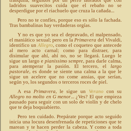
tranquila, seguidos por un perro labrador que con
ladridos suavecitos cuida que el rebaño no se
desperdigue por el riachuelo que cruza la cañada...
Pero no te confíes, porque eso es sólo la fachada.
Tras bambalinas hay verdaderas orgías.
Y no es que yo sea el depravado, el malpensado,
el maniático sexual; pero en la
Primavera
del Vivaldi,
identifico un
Allegro
, como el coqueteo que antecede
al mero acto carnal; como para distraer, para
disimular que ahí, ahí no, no se llegará. Luego le
sigue un largo e
pianissimo sempre
, para darle calma,
para atemperar la pasión. El tercero, el
largo
pastorale
, es donde se siente una calma a la que le
sigue un acelere que no come ansias, que serían,
según yo, los segundos o terceros roces de piel.
A esa
Primavera
, le sigue un
Verano
con su
Allegro no molto en G menor
... ¿Ves? El que empieza
pausado para seguir con un solo de violín y de chelo
que te deja boquiabierto.
Pero ten cuidado. Prepárate porque acto seguido
inicia una locura desenfrenada de repeticiones que te
marean y te hacen perder la cabeza. Y como a toda