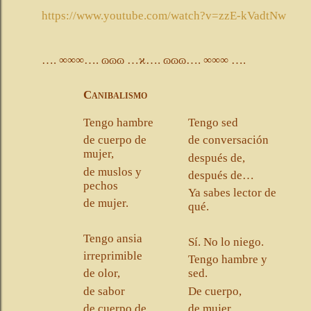
https://www.youtube.com/watch?v=zzE-kVadtNw
…. ∞∞∞…. ɷɷɷ …ϰ…. ɷɷɷ…. ∞∞∞ ….
Canibalismo
Tengo hambre
Tengo sed
de cuerpo de
de conversación
mujer,
después de,
de muslos y
después de…
pechos
Ya sabes lector de
de mujer.
qué.
Tengo ansia
Sí. No lo niego.
irreprimible
Tengo hambre y
de olor,
sed.
de sabor
De cuerpo,
de cuerpo de
de mujer.